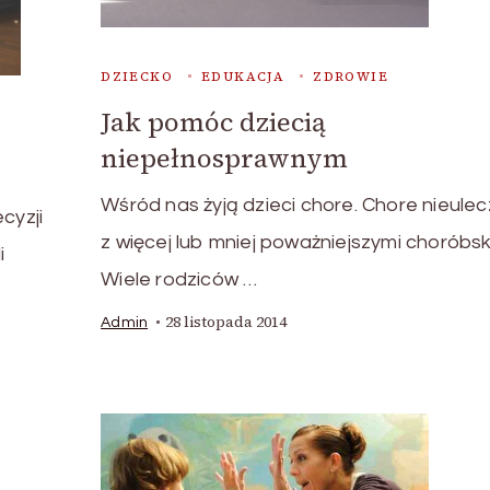
DZIECKO
EDUKACJA
ZDROWIE
Jak pomóc dziecią
niepełnosprawnym
Wśród nas żyją dzieci chore. Chore nieulec
cyzji
z więcej lub mniej poważniejszymi choróbs
i
Wiele rodziców …
28 listopada 2014
Admin