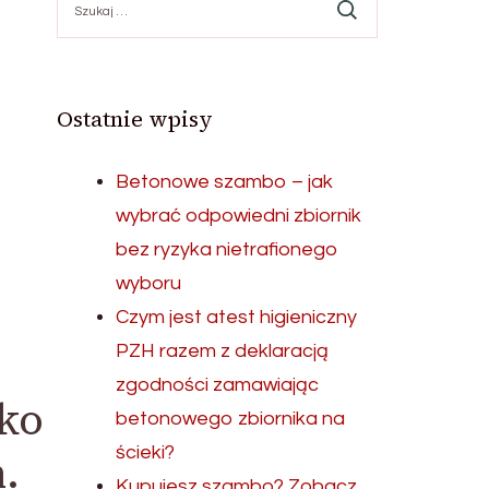
Ostatnie wpisy
Betonowe szambo – jak
wybrać odpowiedni zbiornik
bez ryzyka nietrafionego
wyboru
Czym jest atest higieniczny
PZH razem z deklaracją
zgodności zamawiając
tko
betonowego zbiornika na
ścieki?
.
Kupujesz szambo? Zobacz,