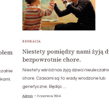
EDUKACJA
Niestety pomiędzy nami żyją d
połem
bezpowrotnie chore.
Niestety wśród nas żyją dzieci nieuleczalni
czalnie
chore. Czasami są to wady wrodzone lub
skami.
genetyczne. Będąc …
2 czerwca 2014
Admin