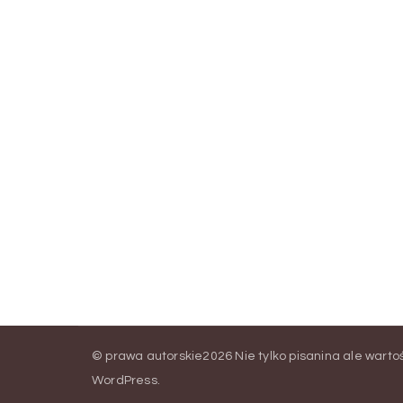
© prawa autorskie2026
Nie tylko pisanina ale warto
WordPress
.