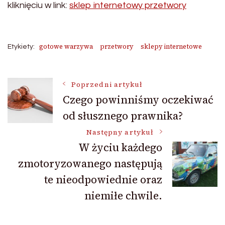
kliknięciu w link:
sklep internetowy przetwory
gotowe warzywa
przetwory
sklepy internetowe
Etykiety:
Nawigacja
Poprzedni artykuł
Czego powinniśmy oczekiwać
od słusznego prawnika?
wpisu
Następny artykuł
W życiu każdego
zmotoryzowanego następują
te nieodpowiednie oraz
niemiłe chwile.